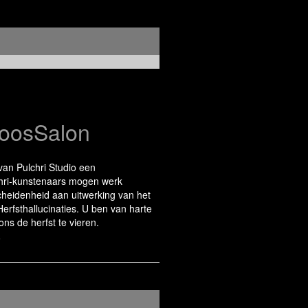
SoosSalon
l van Pulchri Studio een
ulchri-kunstenaars mogen werk
cheidenheid aan uitwerking van het
rfsthallucinaties. U ben van harte
s de herfst te vieren.
9