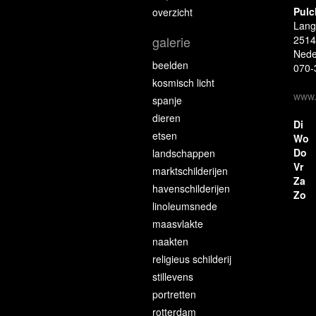
Pulc
overzicht
Lang
galerie
2514
Nede
beelden
070-
kosmisch licht
www.p
spanje
dieren
Di
etsen
Wo
Do
landschappen
Vr
marktschilderijen
Za
havenschilderijen
Zo
linoleumsnede
maasvlakte
naakten
religieus schilderij
stillevens
portretten
rotterdam