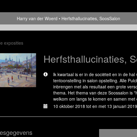
Harry van der Woerd
Herfsthallucinaties, SoosSalon
le exposities
Herfsthallucinaties, 
lk kwartaal is er in de sociëteit en in de ha
tentoonstelling in salon opstelling. Alle P
inbrengen met als resultaat een grote vers
thema. Het thema van deze Soossalon is "He
welkom om langs te komen en samen met on
10 oktober 2018 tot en met 13 januari 201
esgegevens