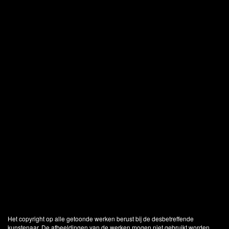
Het copyright op alle getoonde werken berust bij de desbetreffende
kunstenaar. De afbeeldingen van de werken mogen niet gebruikt worden