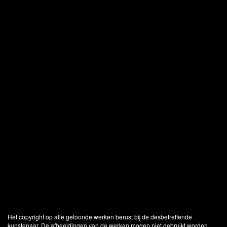
Het copyright op alle getoonde werken berust bij de desbetreffende
kunstenaar. De afbeeldingen van de werken mogen niet gebruikt worden