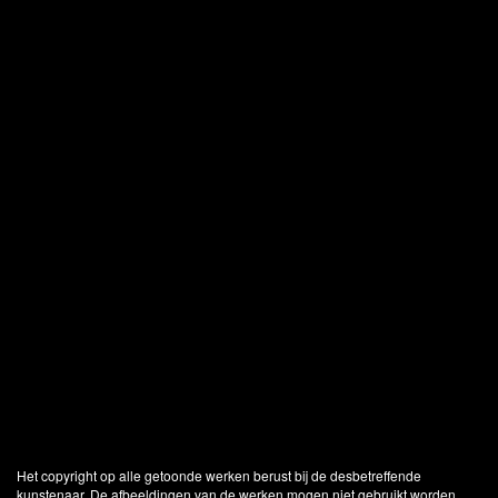
Het copyright op alle getoonde werken berust bij de desbetreffende
kunstenaar. De afbeeldingen van de werken mogen niet gebruikt worden