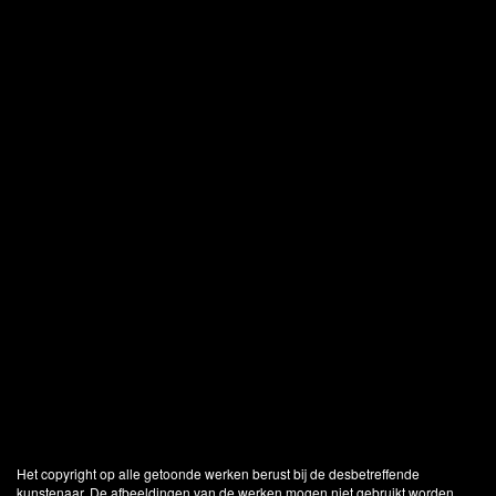
Het copyright op alle getoonde werken berust bij de desbetreffende
kunstenaar. De afbeeldingen van de werken mogen niet gebruikt worden